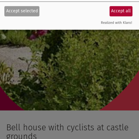
Accept selected
Accept all
Realized with Klaro!
Bell house with cyclists at castle
grounds