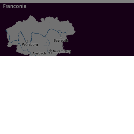
Franconia
Specials
Cities
Culture
Ansbach
Culinary Delights
Bayreuth
Bicycling
Wuerzburg
Hiking
Nuremberg
Active Vacations