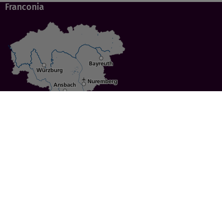
Franconia
Specials
Cities
Culture
Ansbach
Culinary Delights
Bayreuth
Bicycling
Wuerzburg
Hiking
Nuremberg
Active Vacations