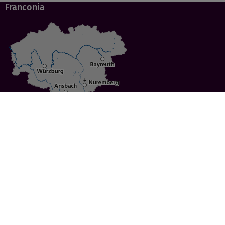
Franconia
Specials
Cities
Culture
Ansbach
Culinary Delights
Bayreuth
Bicycling
Wuerzburg
Hiking
Nuremberg
Active Vacations