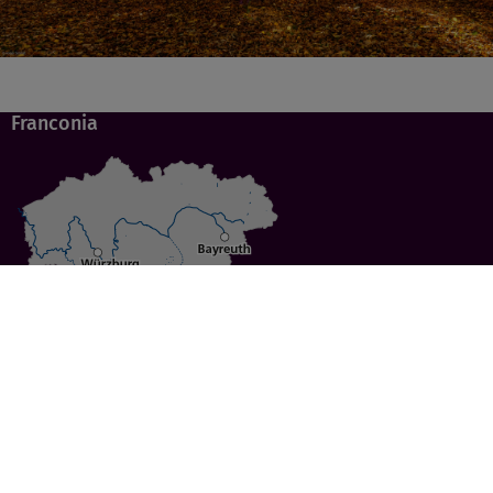
Franconia
Specials
Cities
Culture
Ansbach