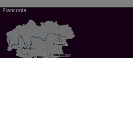
Franconia
Specials
Cities
Culture
Ansbach
Culinary Delights
Bayreuth
Bicycling
Wuerzburg
Hiking
Nuremberg