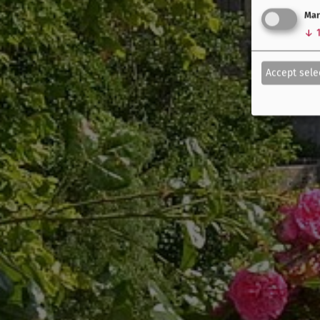
Mar
↓
Accept sele