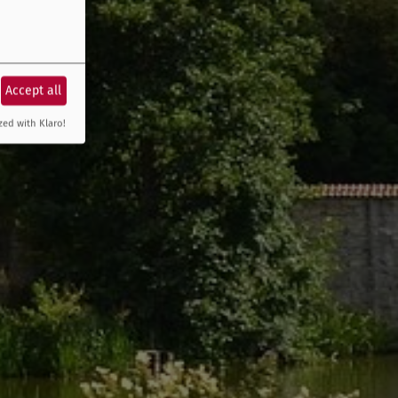
Accept all
zed with Klaro!