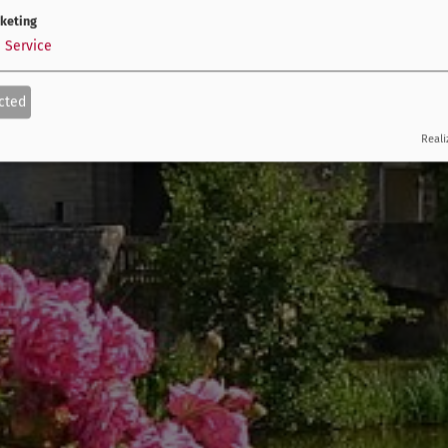
keting
1
Service
cted
Reali