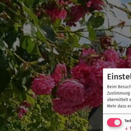
Einste
Beim Besuch 
Zustimmung k
übermittelt 
Mehr dazu er
Tec
↓