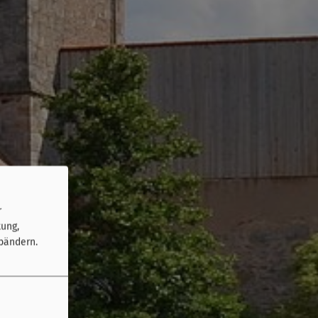
r
tung,
bändern.