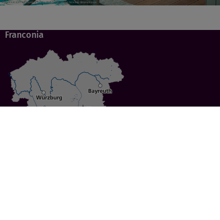
Franconia
Specials
Cities
Culture
Ansbach
Culinary Delights
Bayreuth
Bicycling
Wuerzburg