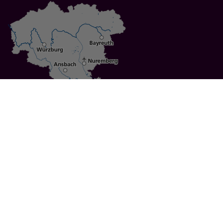
Specials
Cities
Culture
Ansbach
Culinary Delights
Bayreuth
Bicycling
Wuerzburg
Hiking
Nuremberg
Active Vacations
Sustainable Vacations
UNESCO World Heritage