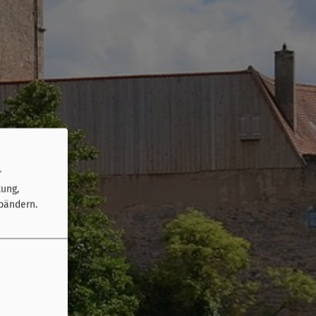
r
tung,
bändern.