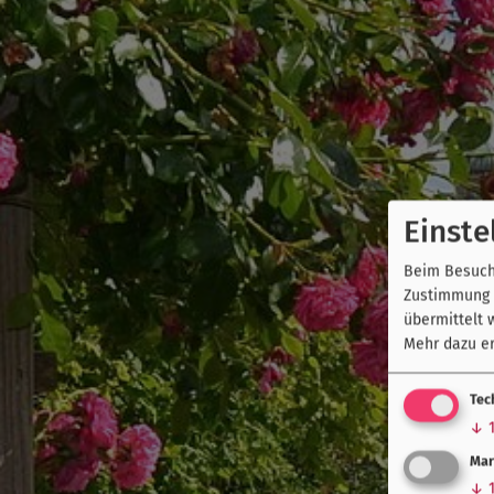
Einste
Beim Besuch 
Zustimmung k
übermittelt 
Mehr dazu er
Tec
↓
Mar
↓