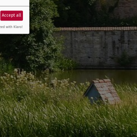
Accept all
zed with Klaro!