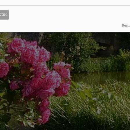
cted
Reali