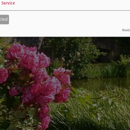
1
Service
cted
Reali