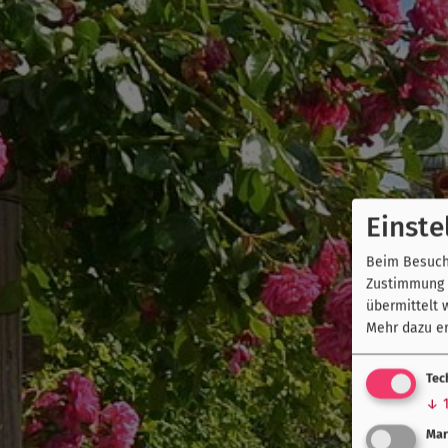
Einste
Beim Besuch 
Zustimmung k
übermittelt 
Mehr dazu er
Tec
↓
Mar