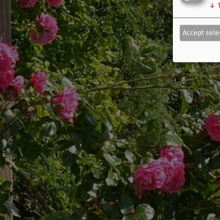
↓
Accept sele