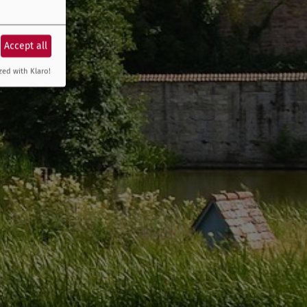
Accept all
zed with Klaro!