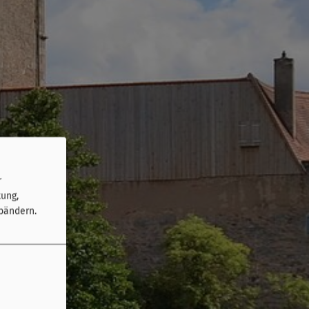
r
tung,
bändern.