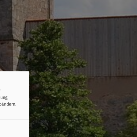
r
tung,
bändern.