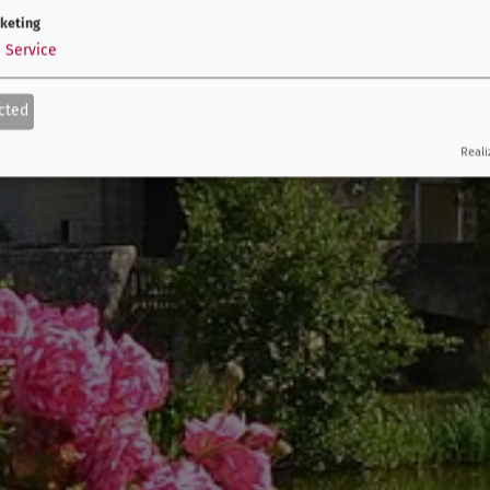
keting
1
Service
cted
Reali