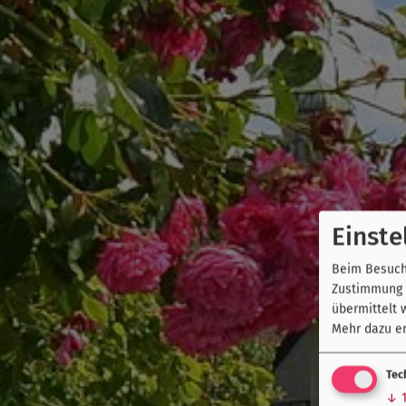
Einste
Beim Besuch 
Zustimmung k
übermittelt 
Mehr dazu er
Tec
↓