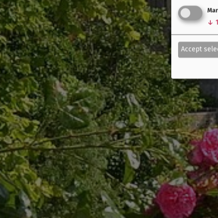
Mar
↓
Accept sele