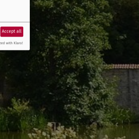
Accept all
zed with Klaro!