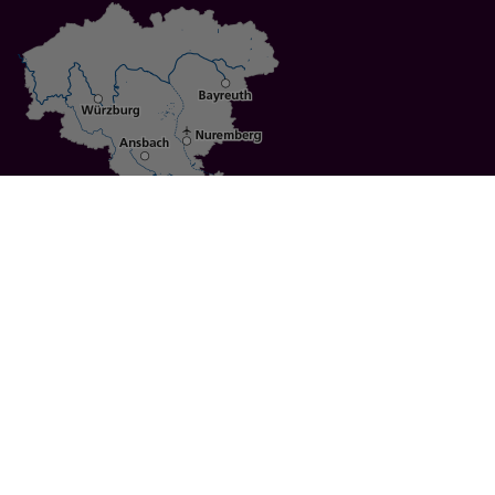
Specials
Cities
Culture
Ansbach
Culinary Delights
Bayreuth
Bicycling
Wuerzburg
Hiking
Nuremberg
Active Vacations
Sustainable Vacations
UNESCO World Heritage