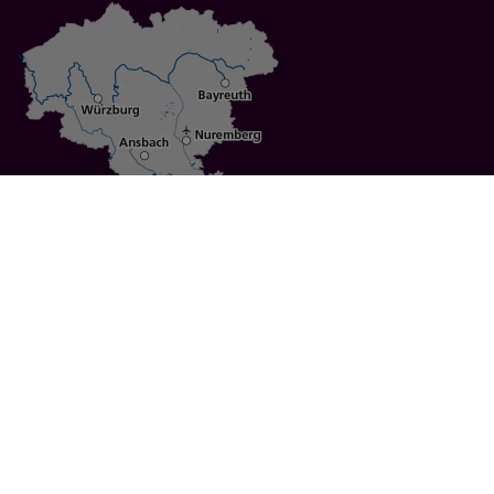
Specials
Cities
Culture
Ansbach
Culinary Delights
Bayreuth
Bicycling
Wuerzburg
Hiking
Nuremberg
Active Vacations
Sustainable Vacations
UNESCO World Heritage