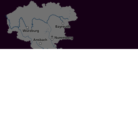
Specials
Cities
Culture
Ansbach
Culinary Delights
Bayreuth
Bicycling
Wuerzburg
Hiking
Nuremberg
Active Vacations
Sustainable Vacations
UNESCO World Heritage