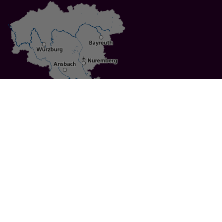
Specials
Cities
Culture
Ansbach
Culinary Delights
Bayreuth
Bicycling
Wuerzburg
Hiking
Nuremberg
Active Vacations
Sustainable Vacations
UNESCO World Heritage