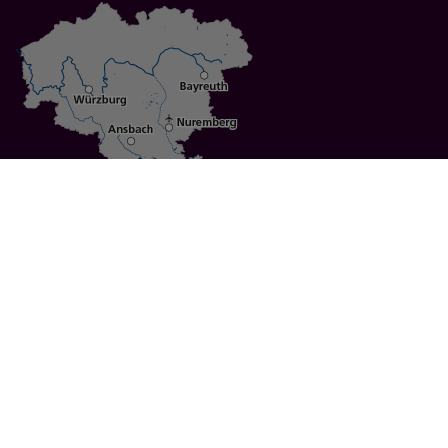
Specials
Cities
Culture
Ansbach
Culinary Delights
Bayreuth
Bicycling
Wuerzburg
Hiking
Nuremberg
Active Vacations
Sustainable Vacations
UNESCO World Heritage