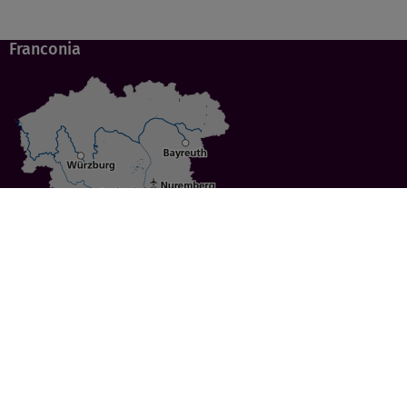
Franconia
Specials
Cities
Culture
Ansbach
Culinary Delights
Bayreuth
Bicycling
Wuerzburg
Hiking
Nuremberg