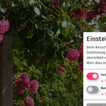
Einste
Beim Besuch 
Zustimmung k
übermittelt 
Mehr dazu er
Tec
↓
Mar
↓