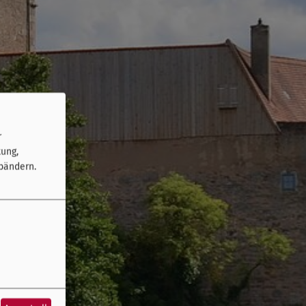
r
tung,
bändern.