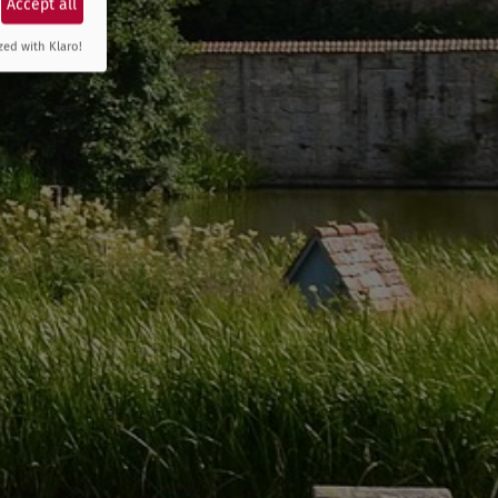
Accept all
zed with Klaro!