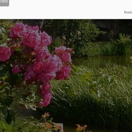
cted
Reali