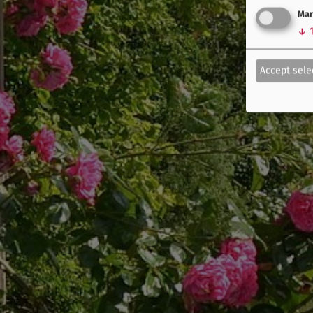
Mar
↓
Accept sele