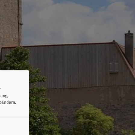
r
tung,
bändern.