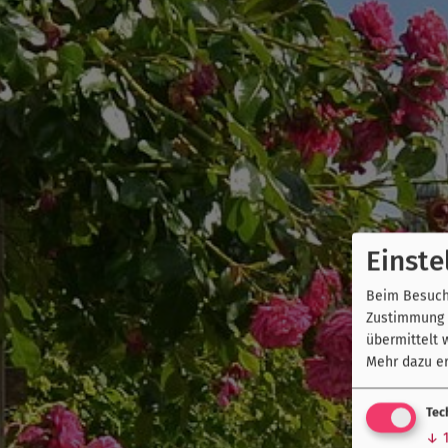
Einste
Beim Besuch 
Zustimmung k
übermittelt 
Mehr dazu er
Tec
↓