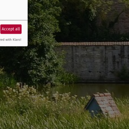
Accept all
zed with Klaro!