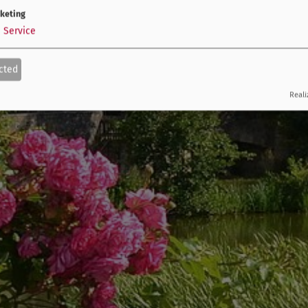
keting
1
Service
cted
Reali