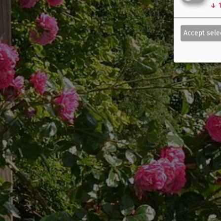
↓
Accept sele