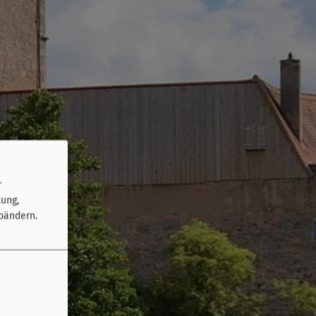
r
tung,
bändern.