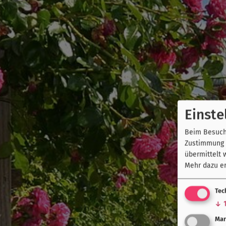
Einste
Beim Besuch 
Zustimmung k
übermittelt 
Mehr dazu er
Tec
↓
Mar