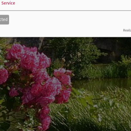
1
Service
cted
Reali