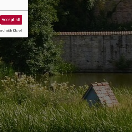
Accept all
zed with Klaro!