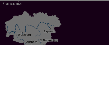
Franconia
Specials
Cities
Culture
Ansbach
Culinary Delights
Bayreuth
Bicycling
Wuerzburg
Hiking
Nuremberg
Active Vacations