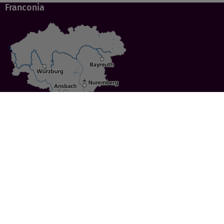
Franconia
Specials
Cities
Culture
Ansbach
Culinary Delights
Bayreuth
Bicycling
Wuerzburg
Hiking
Nuremberg
Active Vacations