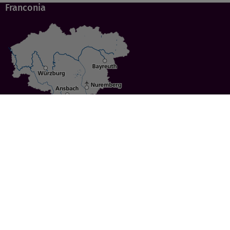
Franconia
Specials
Cities
Culture
Ansbach
Culinary Delights
Bayreuth
Bicycling
Wuerzburg
Hiking
Nuremberg
Active Vacations