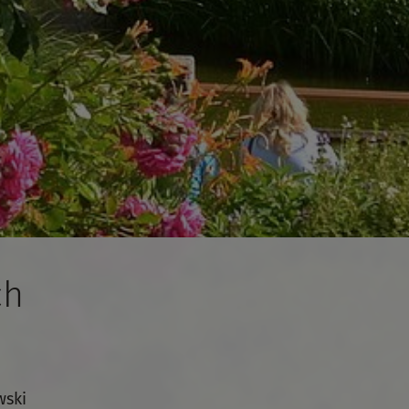
ch
wski