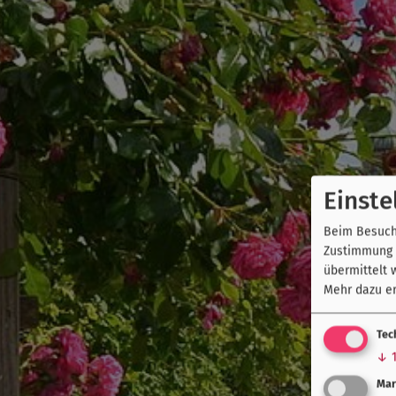
Einste
Beim Besuch 
Zustimmung k
übermittelt 
Mehr dazu er
Tec
↓
Mar