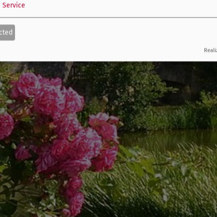
1
Service
cted
Reali