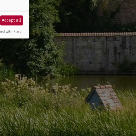
Accept all
zed with Klaro!