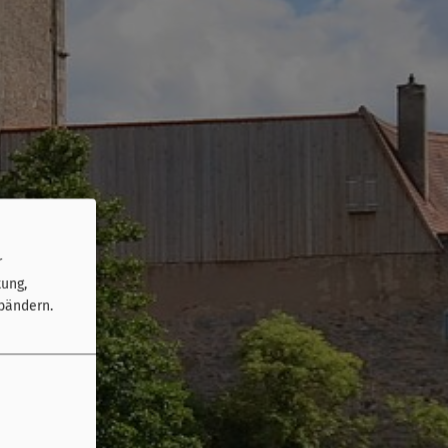
r
tung,
bändern.