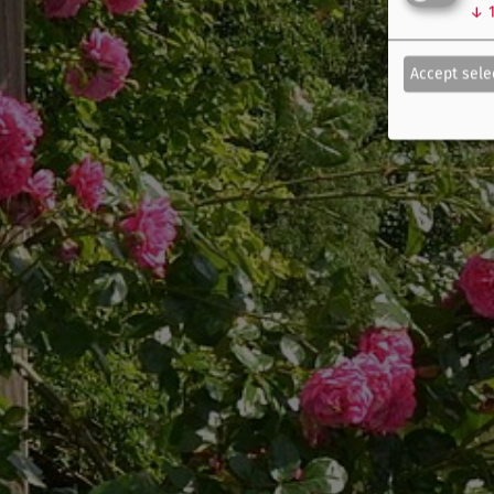
↓
Accept sele