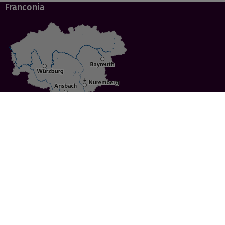
Franconia
Specials
Cities
Culture
Ansbach
Culinary Delights
Bayreuth
Bicycling
Wuerzburg
Hiking
Nuremberg
Active Vacations