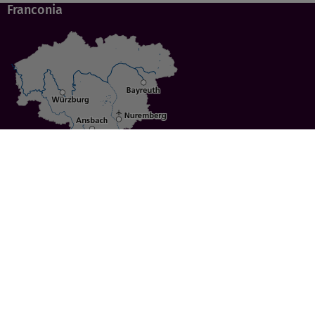
Franconia
Specials
Cities
Culture
Ansbach
Culinary Delights
Bayreuth
Bicycling
Wuerzburg
Hiking
Nuremberg
Active Vacations