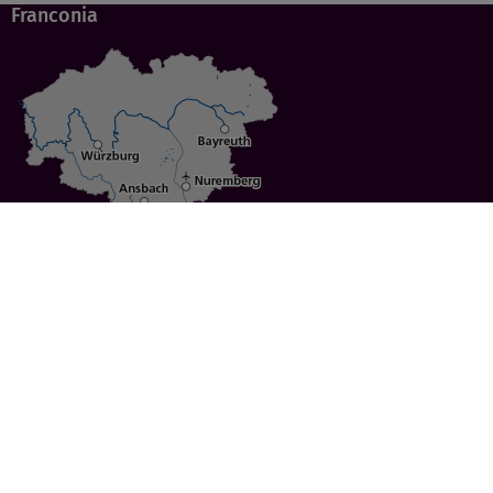
Franconia
Specials
Cities
Culture
Ansbach
Culinary Delights
Bayreuth
Bicycling
Wuerzburg
Hiking
Nuremberg
Active Vacations