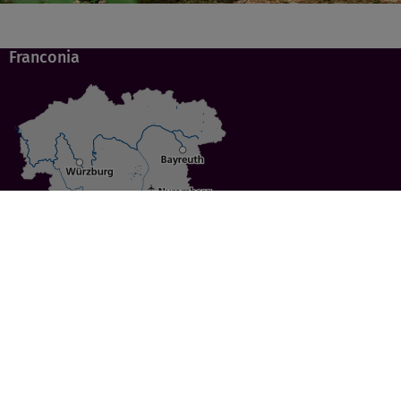
Franconia
Specials
Cities
Culture
Ansbach
Culinary Delights
Bayreuth
Bicycling
Wuerzburg