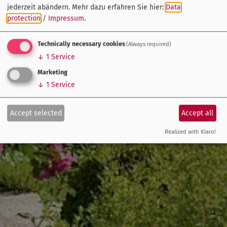
jederzeit abändern.
Mehr dazu erfahren Sie hier:
Data
protection
/
Impressum
.
Technically necessary cookies
(Always required)
↓
1
Service
Marketing
↓
1
Service
Accept selected
Accept all
Realized with Klaro!