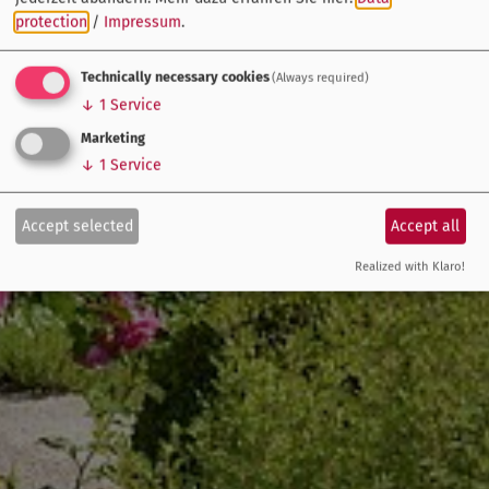
protection
/
Impressum
.
Technically necessary cookies
(Always required)
↓
1
Service
Marketing
↓
1
Service
Accept selected
Accept all
Realized with Klaro!