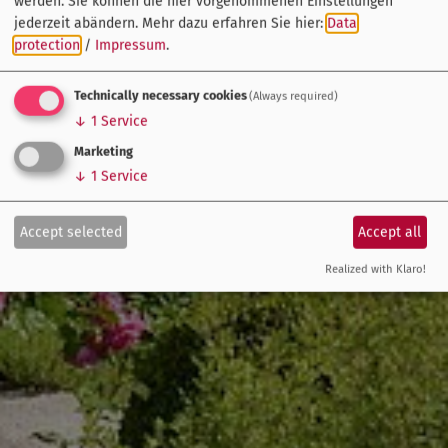
werden. Sie können die hier vorgenommenen Einstellungen
jederzeit abändern.
Mehr dazu erfahren Sie hier:
Data
protection
/
Impressum
.
Technically necessary cookies
(Always required)
↓
1
Service
Marketing
↓
1
Service
Accept selected
Accept all
Realized with Klaro!