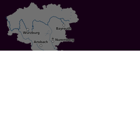
Specials
Cities
Culture
Ansbach
Culinary Delights
Bayreuth
Bicycling
Wuerzburg
Hiking
Nuremberg
Active Vacations
Sustainable Vacations
UNESCO World Heritage