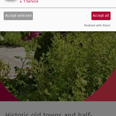
↓
1
Service
Accept selected
Accept all
Realized with Klaro!
Historic old towns and half-