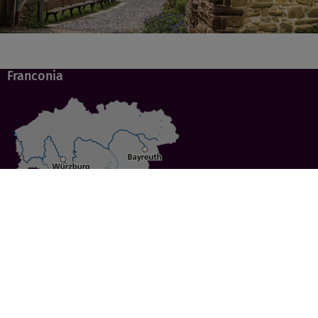
Franconia
Specials
Cities
Culture
Ansbach