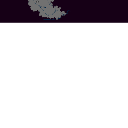
Specials
Cities
Culture
Ansbach
Culinary Delights
Bayreuth
Bicycling
Wuerzburg
Hiking
Nuremberg
Active Vacations
Sustainable Vacations
UNESCO World Heritage
Christmas Markets
Regions
Events
Calendar of Events
Highlights 2026