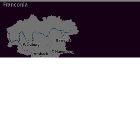
Franconia
Specials
Cities
Culture
Ansbach
Culinary Delights
Bayreuth
Bicycling
Wuerzburg
Hiking
Nuremberg
Active Vacations