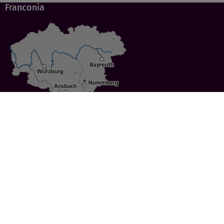
Franconia
Specials
Cities
Culture
Ansbach
Culinary Delights
Bayreuth
Bicycling
Wuerzburg
Hiking
Nuremberg
Active Vacations