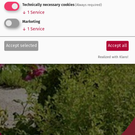
Technically necessary cookies
(Always required)
↓
1
Service
Marketing
↓
1
Service
Accept selected
Accept all
Realized with Klaro!