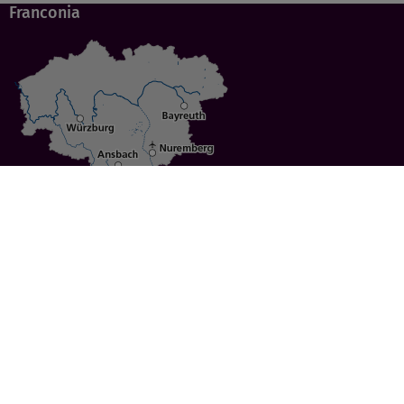
Franconia
Specials
Cities
Culture
Ansbach
Culinary Delights
Bayreuth
Bicycling
Wuerzburg
Hiking
Nuremberg
Active Vacations