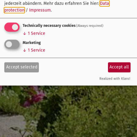
jederzeit abändern.
Mehr dazu erfahren Sie hier:
Data
protection
/
Impressum
.
Technically necessary cookies
(Always required)
↓
1
Service
Marketing
↓
1
Service
Accept selected
Accept all
Realized with Klaro!