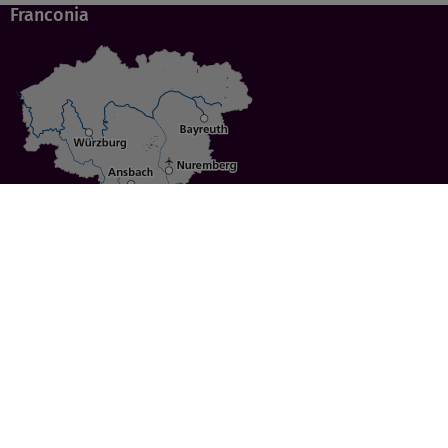
Franconia
Specials
Cities
Culture
Ansbach
Culinary Delights
Bayreuth
Bicycling
Wuerzburg
Hiking
Nuremberg
Active Vacations