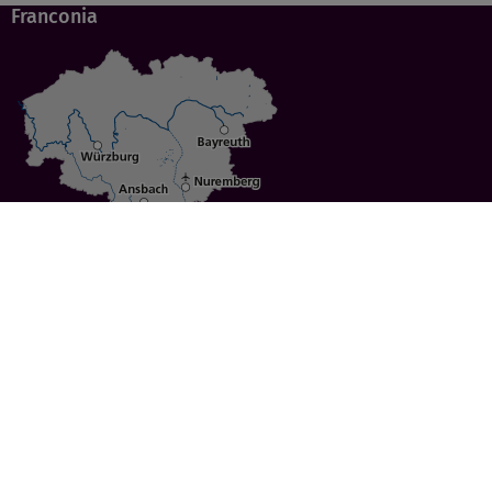
Franconia
Specials
Cities
Culture
Ansbach
Culinary Delights
Bayreuth
Bicycling
Wuerzburg
Hiking
Nuremberg
Active Vacations