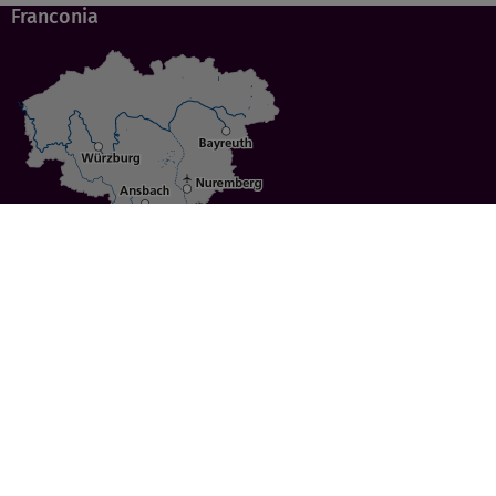
Franconia
Specials
Cities
Culture
Ansbach
Culinary Delights
Bayreuth
Bicycling
Wuerzburg
Hiking
Nuremberg
Active Vacations