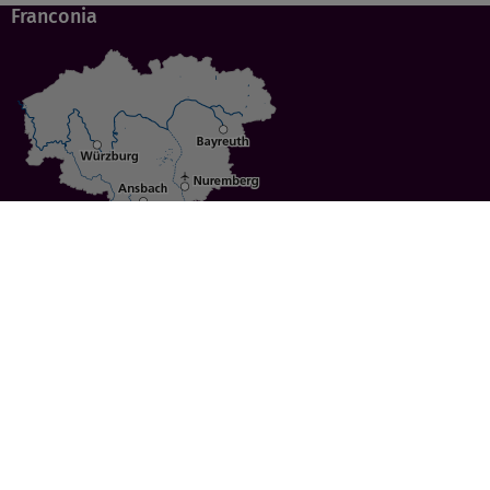
Franconia
Specials
Cities
Culture
Ansbach
Culinary Delights
Bayreuth
Bicycling
Wuerzburg
Hiking
Nuremberg
Active Vacations