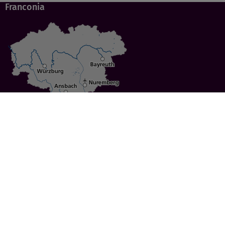
Franconia
Specials
Cities
Culture
Ansbach
Culinary Delights
Bayreuth
Bicycling
Wuerzburg
Hiking
Nuremberg
Active Vacations