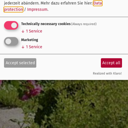
jederzeit abändern.
Mehr dazu erfahren Sie hier:
Data
protection
/
Impressum
.
Technically necessary cookies
(Always required)
↓
1
Service
Marketing
↓
1
Service
Accept selected
Accept all
Realized with Klaro!