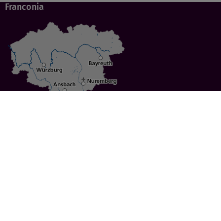
Franconia
Specials
Cities
Culture
Ansbach
Culinary Delights
Bayreuth
Bicycling
Wuerzburg
Hiking
Nuremberg
Active Vacations