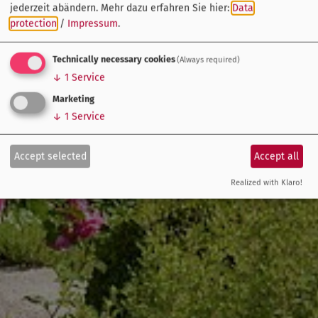
jederzeit abändern.
Mehr dazu erfahren Sie hier:
Data
protection
/
Impressum
.
Technically necessary cookies
(Always required)
↓
1
Service
Marketing
↓
1
Service
Accept selected
Accept all
Realized with Klaro!