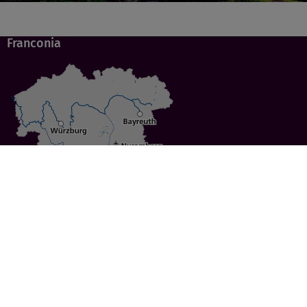
Franconia
Specials
Cities
Culture
Ansbach
Culinary Delights
Bayreuth
Bicycling
Wuerzburg