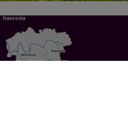
Franconia
Specials
Cities
Culture
Ansbach
Culinary Delights
Bayreuth
Bicycling
Wuerzburg