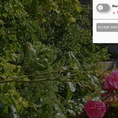
Mar
↓
Accept sele