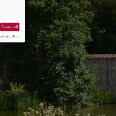
Accept all
zed with Klaro!