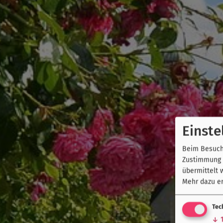
Einste
Beim Besuch 
Zustimmung k
übermittelt 
Mehr dazu er
Tec
↓