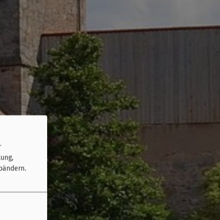
r
tung,
bändern.