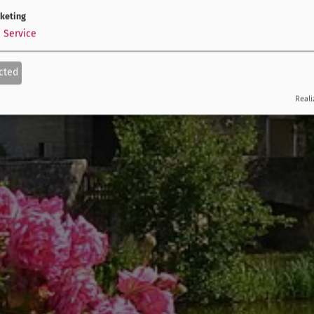
keting
1
Service
cted
Reali